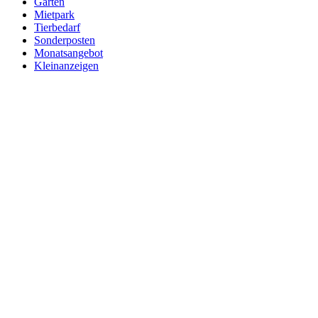
Garten
Mietpark
Tierbedarf
Sonderposten
Monatsangebot
Kleinanzeigen
Start
Sortiment
Baumarkt
Werkstatt, Maschinen & Zubehör
Handwerkzeug
Steck- und Schraubenschlüssel
Hinweis
Alle Preise (Brutto) sind ab Lager in 01558 Großenhain im Rahm
Navigation überspringen
Navigation überspringen
Drehmomentenschlüssel
Schraubenschlüssel